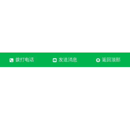
拨打电话
发送消息
返回顶部
河南质森装饰材料有限公司
售后电话：18838079178
固话：0371-6095-9178
地址：郑州市中牟县郑庵镇
营业执照
关于极限词、绝对性用词与功能性用词等广告法禁用词
失效和免责声明