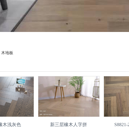
：
木地板
6 橡木浅灰色
新三层橡木人字拼
S882