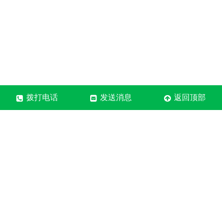
拨打电话
发送消息
返回顶部
河南质森装饰材料有限公司
售后电话：18838079178
固话：0371-6095-9178
地址：郑州市中牟县郑庵镇
营业执照
关于极限词、绝对性用词与功能性用词等广告法禁用词
失效和免责声明