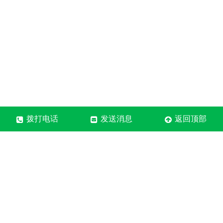
拨打电话
发送消息
返回顶部
河南质森装饰材料有限公司
售后电话：18838079178
固话：0371-6095-9178
地址：郑州市中牟县郑庵镇
营业执照
关于极限词、绝对性用词与功能性用词等广告法禁用词