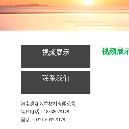
视频展
视频展示
联系我们
河南质森装饰材料有限公司
售后电话：18838079178
固话：0371-6095-9178