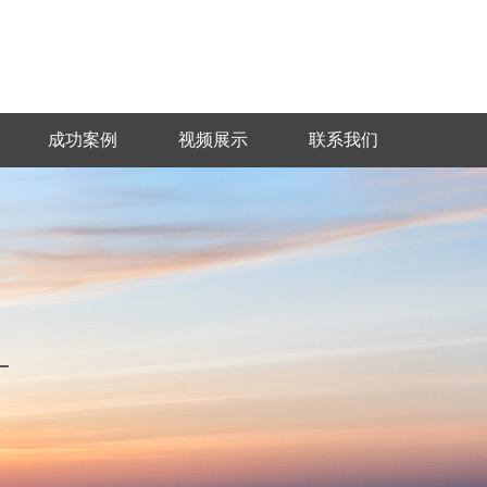
成功案例
视频展示
联系我们