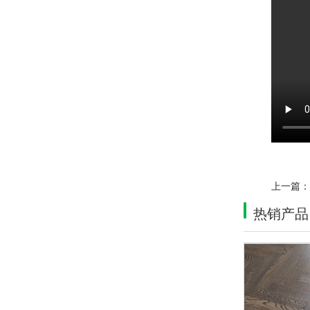
上一篇
热销产品