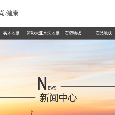
实木地板
简影大亚水洗地板
石塑地板
石晶地板